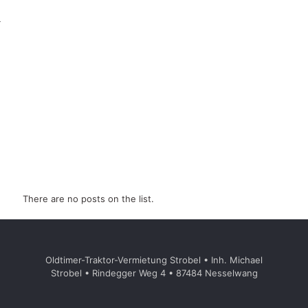
There are no posts on the list.
Oldtimer-Traktor-Vermietung Strobel • Inh. Michael
Strobel • Rindegger Weg 4 • 87484 Nesselwang