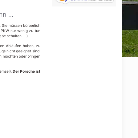
enn …
. Sie müssen körperlich
es PKW nur wenig zu tun
ebe schalten … ).
hen Abläufen haben, zu
ugs nicht geeignet sind,
men möchten oder bringen
remse!).
Der Porsche ist