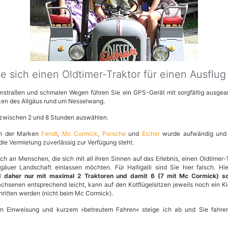
e sich einen Oldtimer-Traktor für einen Ausflug
straßen und schmalen Wegen führen Sie ein GPS-Gerät mit sorgfältig ausgea
ken des Allgäus rund um Nesselwang.
 zwischen 2 und 8 Stunden auswählen.
en der Marken
Fendt
,
Mc Cormick
,
Porsche
und
Eicher
wurde aufwändig und li
r die Vermietung zuverlässig zur Verfügung steht.
ch an Menschen, die sich mit all ihren Sinnen auf das Erlebnis, einen Oldtimer-
gäuer Landschaft einlassen möchten. Für Halligalli sind Sie hier falsch. H
d daher nur mit maximal 2 Traktoren und damit 6 (7 mit Mc Cormick) s
chsenen entsprechend leicht, kann auf den Kotflügelsitzen jeweils noch ein K
chritten werden (nicht beim Mc Cormick).
en Einweisung und kurzem »betreutem Fahren« steige ich ab und Sie fahre