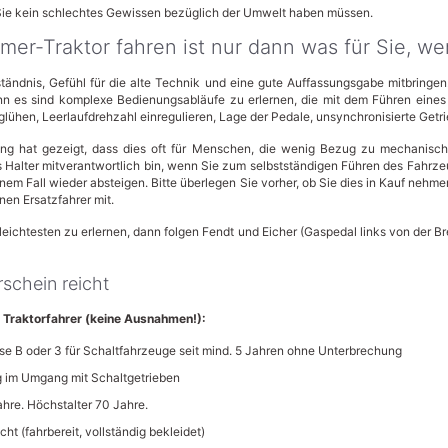
e kein schlechtes Gewissen bezüglich der Umwelt haben müssen.
imer-Traktor fahren ist nur dann was für Sie, w
tändnis, Gefühl für die alte Technik und eine gute Auffassungsgabe mitbringen
denn es sind komplexe Bedienungsabläufe zu erlernen, die mit dem Führen ein
lühen, Leerlaufdrehzahl einregulieren, Lage der Pedale, unsynchronisierte Getri
rung hat gezeigt, dass dies oft für Menschen, die wenig Bezug zu mechanisc
ls Halter mitverantwortlich bin, wenn Sie zum selbstständigen Führen des Fahrze
einem Fall wieder absteigen. Bitte überlegen Sie vorher, ob Sie dies in Kauf neh
nen Ersatzfahrer mit.
eichtesten zu erlernen, dann folgen Fendt und Eicher (Gaspedal links von der B
schein reicht
 Traktorfahrer (keine Ausnahmen!):
se B oder 3 für Schaltfahrzeuge seit mind. 5 Jahren ohne Unterbrechung
g im Umgang mit Schaltgetrieben
ahre. Höchstalter 70 Jahre.
t (fahrbereit, vollständig bekleidet)