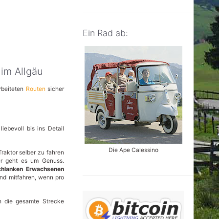
Ein Rad ab:
 im Allgäu
rbeiteten
Routen
sicher
ebevoll bis ins Detail
Die Ape Calessino
Traktor selber zu fahren
ier geht es um Genuss.
chlanken Erwachsenen
ind mitfahren, wenn pro
n die gesamte Strecke