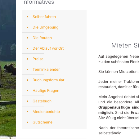
Informatives
Selber fahren
Die Umgebung
Die Routen
Mieten Si
Der Ablauf vor Ort
Auf abgelegenen Neben
Preise
zu den schönsten Flec
Terminkalender
Sie können Mietzeiten
Buchungsformular
Jeder meiner Traktor
restauriert, damit er fü
Häufige Fragen
Mein Angebot richtet si
Gästebuch
und die besondere All
Gruppenausflüge sin
Medienberichte
möglich.
Sind die Erwa
Sitz 80 kg nicht übers
Gutscheine
Nach der theoretisch
selbstständig.