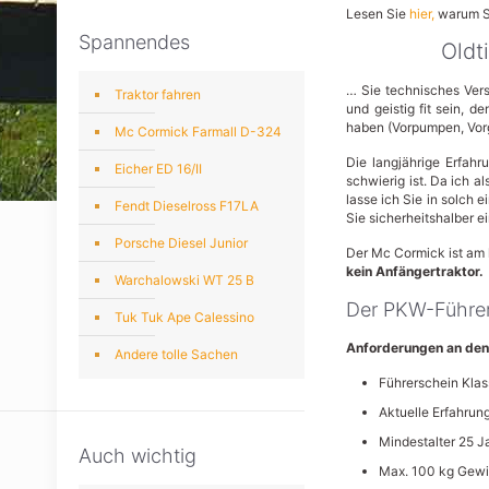
Lesen Sie
hier,
warum Si
Spannendes
Oldt
… Sie technisches Vers
Traktor fahren
und geistig fit sein, 
haben (Vorpumpen, Vorg
Mc Cormick Farmall D-324
Die langjährige Erfah
Eicher ED 16/II
schwierig ist. Da ich a
lasse ich Sie in solch 
Fendt Dieselross F17LA
Sie sicherheitshalber ei
Porsche Diesel Junior
Der Mc Cormick ist am l
kein Anfängertraktor.
Warchalowski WT 25 B
Der PKW-Führer
Tuk Tuk Ape Calessino
Anforderungen an den
Andere tolle Sachen
Führerschein Klas
Aktuelle Erfahrun
Mindestalter 25 J
Auch wichtig
Max. 100 kg Gewich