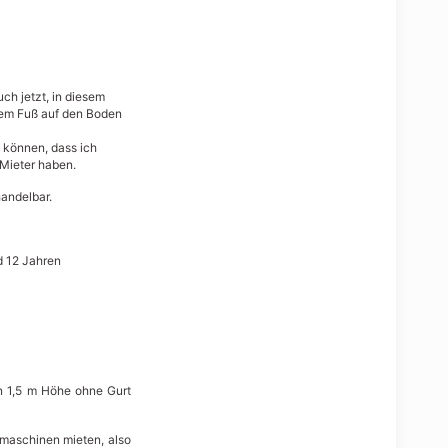
uch jetzt, in diesem
 dem Fuß auf den Boden
n können, dass ich
 Mieter haben.
handelbar.
d 12 Jahren
in 1,5 m Höhe ohne Gurt
ugmaschinen mieten, also