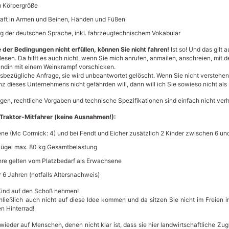
m Körpergröße
aft in Armen und Beinen, Händen und Füßen
g der deutschen Sprache, inkl. fahrzeugtechnischem Vokabular
 der Bedingungen nicht erfüllen, können Sie nicht fahren!
Ist so! Und das gilt a
esen. Da hilft es auch nicht, wenn Sie mich anrufen, anmailen, anschreien, mit
undin mit einem Weinkrampf vorschicken.
esbezügliche Anfrage, sie wird unbeantwortet gelöscht. Wenn Sie nicht verstehe
z dieses Unternehmens nicht gefährden will, dann will ich Sie sowieso nicht als
en, rechtliche Vorgaben und technische Spezifikationen sind einfach nicht ver
Traktor-Mitfahrer (keine Ausnahmen!):
ne (Mc Cormick: 4) und bei Fendt und Eicher zusätzlich 2 Kinder zwischen 6 un
flügel max. 80 kg Gesamtbelastung
hre gelten vom Platzbedarf als Erwachsene
 6 Jahren (notfalls Altersnachweis)
Kind auf den Schoß nehmen!
ießlich auch nicht auf diese Idee kommen und da sitzen Sie nicht im Freien 
n Hinterrad!
 wieder auf Menschen, denen nicht klar ist, dass sie hier landwirtschaftliche Z