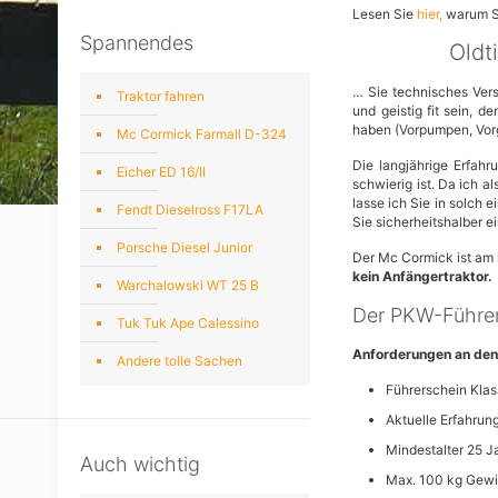
Lesen Sie
hier,
warum Si
Spannendes
Oldt
… Sie technisches Vers
Traktor fahren
und geistig fit sein, 
haben (Vorpumpen, Vorg
Mc Cormick Farmall D-324
Die langjährige Erfah
Eicher ED 16/II
schwierig ist. Da ich a
lasse ich Sie in solch 
Fendt Dieselross F17LA
Sie sicherheitshalber ei
Porsche Diesel Junior
Der Mc Cormick ist am l
kein Anfängertraktor.
Warchalowski WT 25 B
Der PKW-Führer
Tuk Tuk Ape Calessino
Anforderungen an den
Andere tolle Sachen
Führerschein Klas
Aktuelle Erfahrun
Mindestalter 25 J
Auch wichtig
Max. 100 kg Gewich