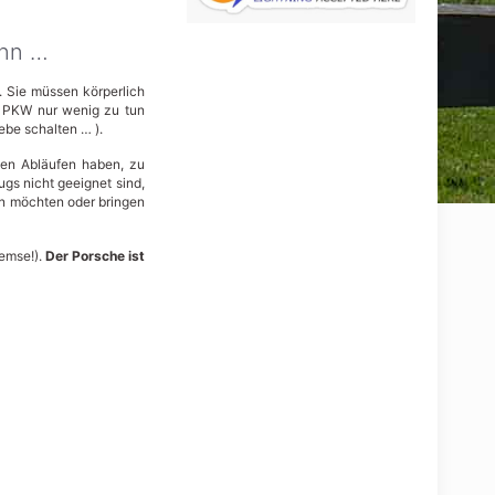
enn …
. Sie müssen körperlich
es PKW nur wenig zu tun
ebe schalten … ).
hen Abläufen haben, zu
ugs nicht geeignet sind,
men möchten oder bringen
remse!).
Der Porsche ist