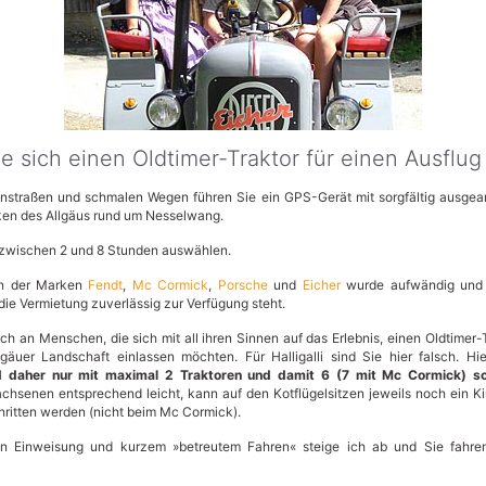
e sich einen Oldtimer-Traktor für einen Ausflug
straßen und schmalen Wegen führen Sie ein GPS-Gerät mit sorgfältig ausgea
ken des Allgäus rund um Nesselwang.
 zwischen 2 und 8 Stunden auswählen.
en der Marken
Fendt
,
Mc Cormick
,
Porsche
und
Eicher
wurde aufwändig und li
r die Vermietung zuverlässig zur Verfügung steht.
ch an Menschen, die sich mit all ihren Sinnen auf das Erlebnis, einen Oldtimer-
gäuer Landschaft einlassen möchten. Für Halligalli sind Sie hier falsch. H
d daher nur mit maximal 2 Traktoren und damit 6 (7 mit Mc Cormick) s
chsenen entsprechend leicht, kann auf den Kotflügelsitzen jeweils noch ein K
chritten werden (nicht beim Mc Cormick).
en Einweisung und kurzem »betreutem Fahren« steige ich ab und Sie fahre