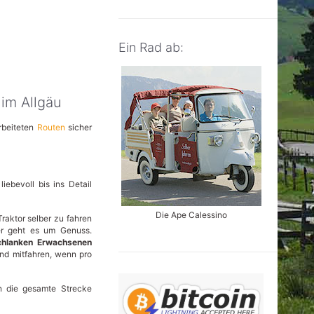
Ein Rad ab:
 im Allgäu
rbeiteten
Routen
sicher
ebevoll bis ins Detail
Die Ape Calessino
Traktor selber zu fahren
ier geht es um Genuss.
chlanken Erwachsenen
ind mitfahren, wenn pro
n die gesamte Strecke