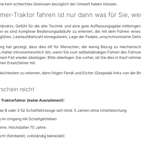
e kein schlechtes Gewissen bezüglich der Umwelt haben müssen.
imer-Traktor fahren ist nur dann was für Sie, w
tändnis, Gefühl für die alte Technik und eine gute Auffassungsgabe mitbringen
denn es sind komplexe Bedienungsabläufe zu erlernen, die mit dem Führen ein
lühen, Leerlaufdrehzahl einregulieren, Lage der Pedale, unsynchronisierte Getri
rung hat gezeigt, dass dies oft für Menschen, die wenig Bezug zu mechanisc
ls Halter mitverantwortlich bin, wenn Sie zum selbstständigen Führen des Fahrze
einem Fall wieder absteigen. Bitte überlegen Sie vorher, ob Sie dies in Kauf neh
nen Ersatzfahrer mit.
eichtesten zu erlernen, dann folgen Fendt und Eicher (Gaspedal links von der B
schein reicht
 Traktorfahrer (keine Ausnahmen!):
se B oder 3 für Schaltfahrzeuge seit mind. 5 Jahren ohne Unterbrechung
g im Umgang mit Schaltgetrieben
ahre. Höchstalter 70 Jahre.
t (fahrbereit, vollständig bekleidet)