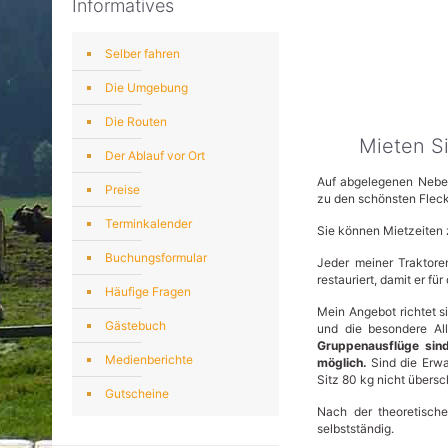
Informatives
Selber fahren
Die Umgebung
Die Routen
Mieten Si
Der Ablauf vor Ort
Auf abgelegenen Neben
Preise
zu den schönsten Flec
Terminkalender
Sie können Mietzeiten
Buchungsformular
Jeder meiner Traktor
restauriert, damit er fü
Häufige Fragen
Mein Angebot richtet si
Gästebuch
und die besondere All
Gruppenausflüge sin
Medienberichte
möglich.
Sind die Erwa
Sitz 80 kg nicht übers
Gutscheine
Nach der theoretisch
selbstständig.