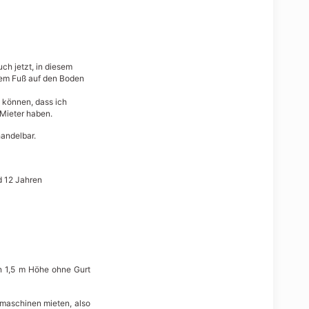
uch jetzt, in diesem
 dem Fuß auf den Boden
n können, dass ich
 Mieter haben.
handelbar.
d 12 Jahren
in 1,5 m Höhe ohne Gurt
ugmaschinen mieten, also