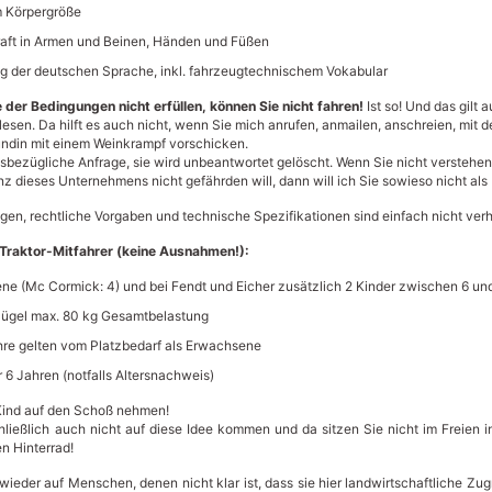
m Körpergröße
aft in Armen und Beinen, Händen und Füßen
g der deutschen Sprache, inkl. fahrzeugtechnischem Vokabular
 der Bedingungen nicht erfüllen, können Sie nicht fahren!
Ist so! Und das gilt a
esen. Da hilft es auch nicht, wenn Sie mich anrufen, anmailen, anschreien, mit
undin mit einem Weinkrampf vorschicken.
esbezügliche Anfrage, sie wird unbeantwortet gelöscht. Wenn Sie nicht verstehe
z dieses Unternehmens nicht gefährden will, dann will ich Sie sowieso nicht als
en, rechtliche Vorgaben und technische Spezifikationen sind einfach nicht ver
Traktor-Mitfahrer (keine Ausnahmen!):
ne (Mc Cormick: 4) und bei Fendt und Eicher zusätzlich 2 Kinder zwischen 6 un
flügel max. 80 kg Gesamtbelastung
hre gelten vom Platzbedarf als Erwachsene
 6 Jahren (notfalls Altersnachweis)
Kind auf den Schoß nehmen!
ießlich auch nicht auf diese Idee kommen und da sitzen Sie nicht im Freien 
n Hinterrad!
 wieder auf Menschen, denen nicht klar ist, dass sie hier landwirtschaftliche Z